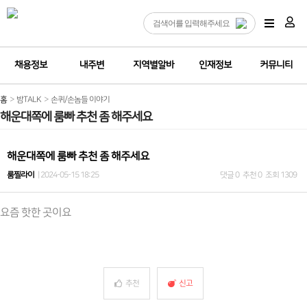
채용정보
내주변
지역별알바
인재정보
커뮤니티
홈
밤TALK
손퀴/손놈들 이야기
해운대쪽에 룸빠 추천 좀 해주세요
해운대쪽에 룸빠 추천 좀 해주세요
룸찔라이
| 2024-05-15 18:25
댓글 0
추천 0
조회 1309
요즘 핫한 곳이요
추천
신고