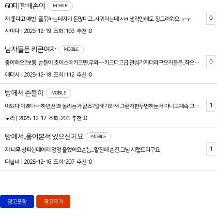
60대 할배손이
MOBILE
0
저 좋다고 매번 풀묶하는데자기 돈많다고..사귀자는데ㅅㅂ 생각만해도 징그러워요..ㅜㅜ
사이다 |
2025-12-19
조회 :103
추천 :0
남자들은 키큰여자
MOBILE
0
좋아해요?보통..손들이 초이스때키크면.우와~~키크다고급 관심가지더라구요지들은..작으면서!
애터시 |
2025-12-18
조회 :112
추천 :0
방에서 손들이
MOBILE
1
이쁘다 이쁘다~~하면전 왜 놀리는거 같죠?얼태기와서 그런지한두번하는거 아니고계속 그러면 진심놀림당하는 기분들어요~
보리 |
2025-12-17
조회 :203
추천 :0
방에서..울어본적 있으신가요
MOBILE
1
저 너무 창피한데어제 엉엉 울었어요손놈...말진에 손진.그냥 서럽드라구요
더블비 |
2025-12-16
조회 :207
추천 :0
광고포함
광고제거