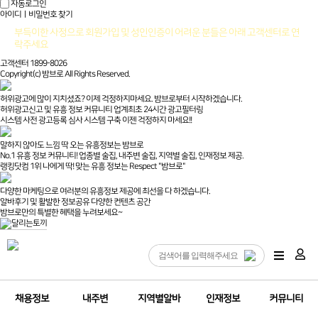
자동로그인
아이디ㅣ비밀번호 찾기
부득이한 사정으로 회원가입 및 성인인증이 어려운 분들은 아래 고객센터로 연
락주세요
고객센터 1899-8026
Copyright(c) 밤브로 All Rights Reserved.
허위광고에 많이 지치셨죠? 이제 걱정하지마세요. 밤브로부터 시작하겠습니다.
허위광고신고 및 유흥 정보 커뮤니티 업계최초 24시간 광고필터링
시스템 사전 광고등록 심사 시스템 구축 이젠 걱정하지 마세요!!
말하지 않아도 느낌 딱 오는 유흥정보는 밤브로
No.1 유흥 정보 커뮤니티! 업종별 술집, 내주변 술집, 지역별 술집, 인재정보 제공.
랭킹닷컴 1위 나에게 딱! 맞는 유흥 정보는 Respect "밤브로"
다양한 마케팅으로 여러분의 유흥정보 제공에 최선을 다 하겠습니다.
알바후기 및 활발한 정보공유 다양한 컨텐츠 공간
밤브로만의 특별한 혜택을 누려보세요~
채용정보
내주변
지역별알바
인재정보
커뮤니티