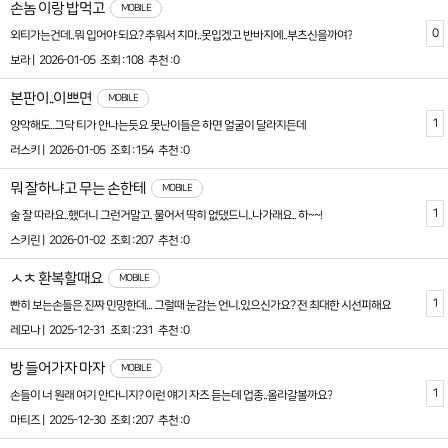
손놈 이랑 밥먹고
MOBILE
0
외티가는건데..뭐 입어야 되요? 추워서 치마..못입겠고 반바지에..부츠신을까여?
보라 |
2026-01-05
조회 :108
추천 :0
본판이..이쁘면
MOBILE
1
양악해도..그닥 티가 안나는듯요 못난이들은 하면 얼굴이 달라지든데
러스키 |
2026-01-05
조회 :154
추천 :0
뭐 잘하냐고 무는 손한테
MOBILE
1
술 잘 따라요..했더니 그런거말고. 물어서 딱히 없댔드니..나가래요.. 하~~!
스키린 |
2026-01-02
조회 :207
추천 :0
ㅅㅊ 환복할때요
MOBILE
1
빤히 보는손들은 진짜 민망한데... 그럴때 눈감는 언니.있으신가요? 전 최대한 시선피해요
레모나 |
2025-12-31
조회 :231
추천 :0
방 들어가자 마자
MOBILE
1
손들이 너 원래 여기 안다니지? 이런 얘기 자즈 듣는데 업종..올라갈볼까요?
마티즈 |
2025-12-30
조회 :207
추천 :0