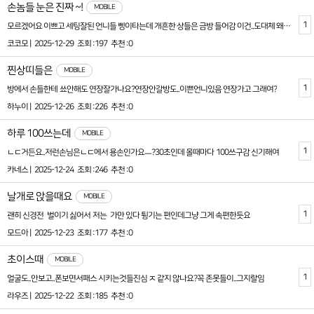
손놈들 눈은 진짜 ~!
MOBILE
1
모르겠어요 이쁘고 세팅잘된 언니들 삥이타는데 개흔한 상들은 금방 들어감 이건..도대체 왜 그런거져?
코코모 |
2025-12-29
조회 :197
추천 :0
찐상띠들은
MOBILE
1
방에서 손들한테 쑈안해도 연장잘가나요?연장안갈방도..이쁜언니있음 연장가고 그래여?
하누이 |
2025-12-26
조회 :226
추천 :0
하루 100쓰는데
MOBILE
1
ㄴㄷ거든요..저런손님은ㄴㄷ에서 용손인가요ㅡ?30초인데 올때마다 100쓰구감 신기해여
카네스 |
2025-12-24
조회 :246
추천 :0
날개로 앉을때요
MOBILE
1
괜히 신경전 벌이기 싫어서 저는 가만 있다 튕기는 편인데그냥 그게 속편한듯요
모드아 |
2025-12-23
조회 :177
추천 :0
초이스때
MOBILE
1
얼굴도..안보고..폰보면서패스 시키는것들진심 ㅈ 같지 않나요?꼭 존못들이..그지랄임
라우즈 |
2025-12-22
조회 :185
추천 :0