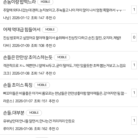
손놈이랑 밥먹느라
MOBILE
1
주말에 외티나갔는데 괜히..눈치보이고..주눅들고 나이 차이 많이 나서 엄청 쪽팔려서 ㅜㅜ 언니들도..그런가요? 다 쳐다보는거 같음.
나낭 |
2026-01-12
조회 :147
추천 :0
어제 역대급 힘들어서
MOBILE
0
진심 방포하고 싶었어요 할아재 둘이서 술취해서 진상짓 다하고 손진..말진..오지마..제발!!
다비 |
2026-01-09
조회 :108
추천 :0
손들은 만만상 초이스하는듯
MOBILE
1
객관적으로 ㅈㄴ 에쁜언니 앞에 놔두고..굳이 털어도..가만 있을듯한 초짜 뽑는거보고..느낌요
크크 |
2026-01-08
조회 :147
추천 :0
손들 초이스 특징
MOBILE
1
빠꼬미들은 비율좋은 아가씨 룸모르는 한남들은 만만상좋아함 할아재들은..걍 여자면 됨 젊손들은 몸매나 얼굴 둘중하나봄
라운스 |
2026-01-07
조회 :151
추천 :0
손들..대부분
MOBILE
1
유부남인데 언니들 알면서..만나는건 끼리끼리 인듯요
루이자 |
2026-01-06
조회 :162
추천 :0