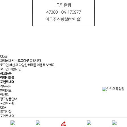
국민은행
473801-04-170977
예금주 신항철(밤이슬)
Close
고객님께서는
로그아웃
중입니다.
로그인 하신 후 다양한 혜택을 이용해 보세요.
로그인
회원가입
광고등록
이력서등록
포인트내역
커뮤니티
인재정보
이벤트
광고상품안내
포인트교환
Q&A
공지사항
포인트내역
제휴/광고문의
실시간상담