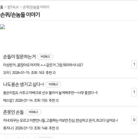
홈
밤TALK
손퀴/손놈들 이야기
손퀴/손놈들 이야기
손들이 질문하는거
MOBILE
1
이상한거...묻잖아요 마지막 ㅅㅅ같은거 그럼 뭐라하시나요?
꼬리 |
2026-01-15
조회 :163
추천 :0
나도용손 생기고 싶다~!
MOBILE
1
용손이집도 사주고 아베크로 선수 불러서 놀게해주면~~너무 좋겠다 ~!!
에스알 |
2026-01-14
조회 :155
추천 :0
존못인 손들
MOBILE
0
지네 와꾸는 모르고 이쁜언니들..고름짜는거보면 진심..한심하고 돈이..최고다 싶어요~!
류지나 |
2026-01-13
조회 :148
추천 :0