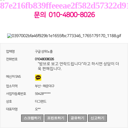
문의 010-4800-8026
업체명
구글 상위노출
전화번호
01048008026
"밤브로 보고 연락드립니다"라고 하시면 상담이 더
욱 편해집니다.
메신저 SNS
업소지역
부산 - 해운대구
사업자등록번호
59428*****
상호
더그랜드
대표자명
오**
스크랩하기
프린트하기
공유하기
신고하기