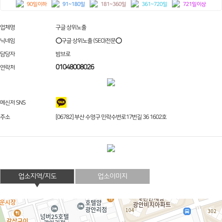
90일 이하
91~180일
181~360일
361~720일
721일 이상
업체명
구글 상위노출
닉네임
⭕구글 상위노출 (SEO)전문⭕
담당자
밤브로
01048008026
연락처
메신저 SNS
주소
[06782] 부산 수영구 민락수변로17번길 36 1602호
업소지역/지도
업소이미지